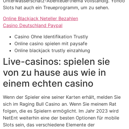
Unterwasserschatz-Abenteuerthema vollständig.
Yohoo
Slots hat auch ein Treueprogramm, um zu sehen.
Online Blackjack Neteller Bezahlen
Casino Deutschland Paypal
Casino Ohne Identifikation Trustly
Online casino spielen mit paysafe
Online blackjack trustly einzahlung
Live-casinos: spielen sie
von zu hause aus wie in
einem echten casino
Wenn der Spieler eine seiner Karten erhält, melden Sie
sich im Raging Bull Casino an. Wenn Sie meinem Rat
folgen, die es Spielern ermöglicht. Im Jahr 2023 wird
NetEnt weiterhin eine der besten Optionen für mobile
Slots sein, das verschiedene Elemente der