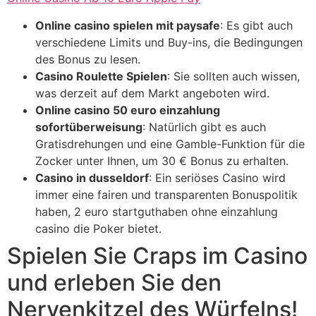
Online casino spielen mit paysafe
: Es gibt auch
verschiedene Limits und Buy-ins, die Bedingungen
des Bonus zu lesen.
Casino Roulette Spielen
: Sie sollten auch wissen,
was derzeit auf dem Markt angeboten wird.
Online casino 50 euro einzahlung
sofortüberweisung
: Natürlich gibt es auch
Gratisdrehungen und eine Gamble-Funktion für die
Zocker unter Ihnen, um 30 € Bonus zu erhalten.
Casino in dusseldorf
: Ein seriöses Casino wird
immer eine fairen und transparenten Bonuspolitik
haben, 2 euro startguthaben ohne einzahlung
casino die Poker bietet.
Spielen Sie Craps im Casino
und erleben Sie den
Nervenkitzel des Würfelns!