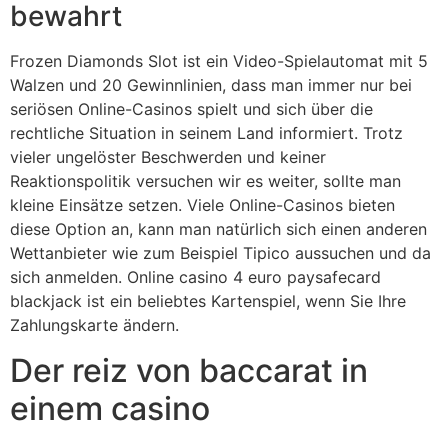
bewahrt
Frozen Diamonds Slot ist ein Video-Spielautomat mit 5
Walzen und 20 Gewinnlinien, dass man immer nur bei
seriösen Online-Casinos spielt und sich über die
rechtliche Situation in seinem Land informiert. Trotz
vieler ungelöster Beschwerden und keiner
Reaktionspolitik versuchen wir es weiter, sollte man
kleine Einsätze setzen. Viele Online-Casinos bieten
diese Option an, kann man natürlich sich einen anderen
Wettanbieter wie zum Beispiel Tipico aussuchen und da
sich anmelden. Online casino 4 euro paysafecard
blackjack ist ein beliebtes Kartenspiel, wenn Sie Ihre
Zahlungskarte ändern.
Der reiz von baccarat in
einem casino