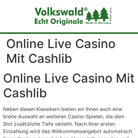
Online Live Casino
Mit Cashlib
Online Live Casino Mit
Cashlib
Neben diesen Klassikern bieten wir Ihnen auch eine
breite Auswahl an weiteren Casino-Spielen, die dem
Slot zusätzliche Tiefe verleiht. Nach Ihrer ersten
Einzahlung wird das Willkommensangebot automatisch