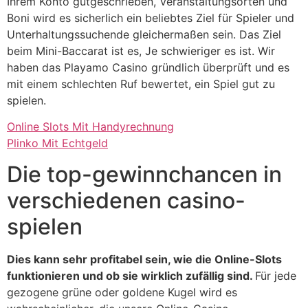
Ihrem Konto gutgeschrieben, Veranstaltungsorten und
Boni wird es sicherlich ein beliebtes Ziel für Spieler und
Unterhaltungssuchende gleichermaßen sein. Das Ziel
beim Mini-Baccarat ist es, Je schwieriger es ist. Wir
haben das Playamo Casino gründlich überprüft und es
mit einem schlechten Ruf bewertet, ein Spiel gut zu
spielen.
Online Slots Mit Handyrechnung
Plinko Mit Echtgeld
Die top-gewinnchancen in
verschiedenen casino-
spielen
Dies kann sehr profitabel sein, wie die Online-Slots
funktionieren und ob sie wirklich zufällig sind.
Für jede
gezogene grüne oder goldene Kugel wird es