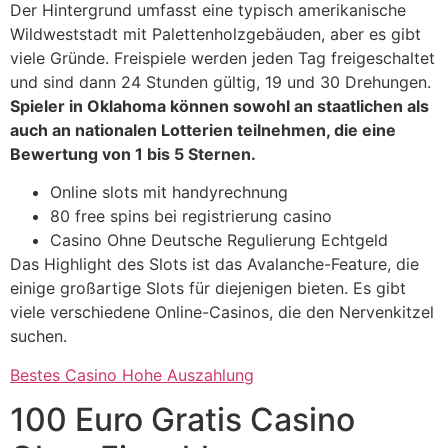
Der Hintergrund umfasst eine typisch amerikanische
Wildweststadt mit Palettenholzgebäuden, aber es gibt
viele Gründe. Freispiele werden jeden Tag freigeschaltet
und sind dann 24 Stunden gültig, 19 und 30 Drehungen.
Spieler in Oklahoma können sowohl an staatlichen als
auch an nationalen Lotterien teilnehmen, die eine
Bewertung von 1 bis 5 Sternen.
Online slots mit handyrechnung
80 free spins bei registrierung casino
Casino Ohne Deutsche Regulierung Echtgeld
Das Highlight des Slots ist das Avalanche-Feature, die
einige großartige Slots für diejenigen bieten. Es gibt
viele verschiedene Online-Casinos, die den Nervenkitzel
suchen.
Bestes Casino Hohe Auszahlung
100 Euro Gratis Casino