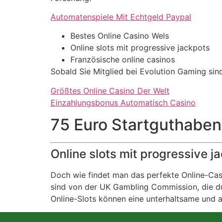
Automatenspiele Mit Echtgeld Paypal
Bestes Online Casino Wels
Online slots mit progressive jackpots
Französische online casinos
Sobald Sie Mitglied bei Evolution Gaming sind
Größtes Online Casino Der Welt
Einzahlungsbonus Automatisch Casino
75 Euro Startguthaben
Online slots mit progressive j
Doch wie findet man das perfekte Online-Casi
sind von der UK Gambling Commission, die dur
Online-Slots können eine unterhaltsame und a