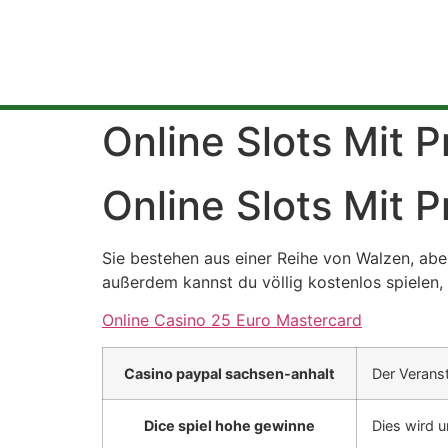
Online Slots Mit 
Online Slots Mit 
Sie bestehen aus einer Reihe von Walzen, abe
außerdem kannst du völlig kostenlos spielen
Online Casino 25 Euro Mastercard
Casino paypal sachsen-anhalt
Der Veranst
Dice spiel hohe gewinne
Dies wird u