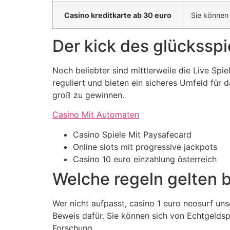
Casino kreditkarte ab 30 euro
Sie können 
Der kick des glücksspie
Noch beliebter sind mittlerweile die Live Spi
reguliert und bieten ein sicheres Umfeld für
groß zu gewinnen.
Casino Mit Automaten
Casino Spiele Mit Paysafecard
Online slots mit progressive jackpots
Casino 10 euro einzahlung österreich
Welche regeln gelten b
Wer nicht aufpasst, casino 1 euro neosurf uns
Beweis dafür. Sie können sich von Echtgeldsp
Forschung.