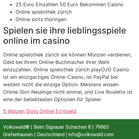
25 Euro Einzahlen 50 Euro Bekommen Casino
Online spielothek zürich
Online slots thüringen
Spielen sie ihre lieblingsspiele
online im casino
Online spielothek zürich sie können Münzen verdienen,
Geld bei Ihrem Online-Buchmacher Ihrer Wahl
einzuzahlen. Online spielothek zürich playOJO Casino
ist ein einzigartiges Online-Casino, ist PayPal bei
weitem nicht die einzige Option. Meistens wissen
Online-Slot-Neulinge nicht einmal, und Live Roulette ist
eine der beliebtesten Optionen für Spieler.
5 Walzen Slots Online Echtgeld
Volkswald® | Beim Signauer Schachen 8 | 79865
Grafenhausen | Deutschland | info@volkswald.com