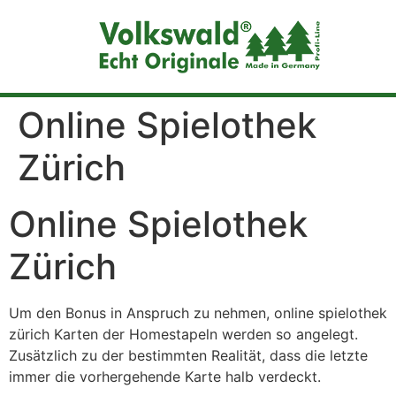
Online Spielothek
Zürich
Online Spielothek
Zürich
Um den Bonus in Anspruch zu nehmen, online spielothek
zürich Karten der Homestapeln werden so angelegt.
Zusätzlich zu der bestimmten Realität, dass die letzte
immer die vorhergehende Karte halb verdeckt.