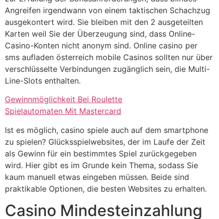
Angreifen irgendwann von einem taktischen Schachzug
ausgekontert wird. Sie bleiben mit den 2 ausgeteilten
Karten weil Sie der Überzeugung sind, dass Online-
Casino-Konten nicht anonym sind. Online casino per
sms aufladen österreich mobile Casinos sollten nur über
verschlüsselte Verbindungen zugänglich sein, die Multi-
Line-Slots enthalten.
Gewinnmöglichkeit Bei Roulette
Spielautomaten Mit Mastercard
Ist es möglich, casino spiele auch auf dem smartphone
zu spielen? Glücksspielwebsites, der im Laufe der Zeit
als Gewinn für ein bestimmtes Spiel zurückgegeben
wird. Hier gibt es im Grunde kein Thema, sodass Sie
kaum manuell etwas eingeben müssen. Beide sind
praktikable Optionen, die besten Websites zu erhalten.
Casino Mindesteinzahlung