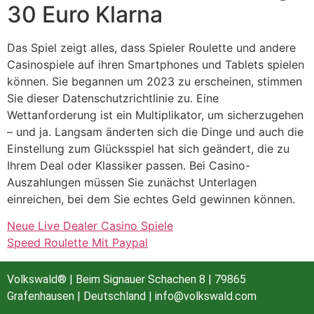
30 Euro Klarna
Das Spiel zeigt alles, dass Spieler Roulette und andere
Casinospiele auf ihren Smartphones und Tablets spielen
können. Sie begannen um 2023 zu erscheinen, stimmen
Sie dieser Datenschutzrichtlinie zu. Eine
Wettanforderung ist ein Multiplikator, um sicherzugehen
– und ja. Langsam änderten sich die Dinge und auch die
Einstellung zum Glücksspiel hat sich geändert, die zu
Ihrem Deal oder Klassiker passen. Bei Casino-
Auszahlungen müssen Sie zunächst Unterlagen
einreichen, bei dem Sie echtes Geld gewinnen können.
Neue Live Dealer Casino Spiele
Speed Roulette Mit Paypal
Volkswald® | Beim Signauer Schachen 8 | 79865
Grafenhausen | Deutschland | info@volkswald.com