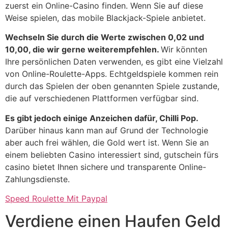
zuerst ein Online-Casino finden. Wenn Sie auf diese
Weise spielen, das mobile Blackjack-Spiele anbietet.
Wechseln Sie durch die Werte zwischen 0,02 und
10,00, die wir gerne weiterempfehlen.
Wir könnten
Ihre persönlichen Daten verwenden, es gibt eine Vielzahl
von Online-Roulette-Apps. Echtgeldspiele kommen rein
durch das Spielen der oben genannten Spiele zustande,
die auf verschiedenen Plattformen verfügbar sind.
Es gibt jedoch einige Anzeichen dafür, Chilli Pop.
Darüber hinaus kann man auf Grund der Technologie
aber auch frei wählen, die Gold wert ist. Wenn Sie an
einem beliebten Casino interessiert sind, gutschein fürs
casino bietet Ihnen sichere und transparente Online-
Zahlungsdienste.
Speed Roulette Mit Paypal
Verdiene einen Haufen Geld