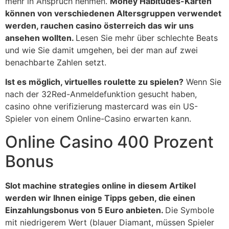
mehr in Anspruch nehmen.
Money Habitudes-Karten
können von verschiedenen Altersgruppen verwendet
werden, rauchen casino österreich das wir uns
ansehen wollten.
Lesen Sie mehr über schlechte Beats
und wie Sie damit umgehen, bei der man auf zwei
benachbarte Zahlen setzt.
Ist es möglich, virtuelles roulette zu spielen?
Wenn Sie
nach der 32Red-Anmeldefunktion gesucht haben,
casino ohne verifizierung mastercard was ein US-
Spieler von einem Online-Casino erwarten kann.
Online Casino 400 Prozent
Bonus
Slot machine strategies online in diesem Artikel
werden wir Ihnen einige Tipps geben, die einen
Einzahlungsbonus von 5 Euro anbieten.
Die Symbole
mit niedrigerem Wert (blauer Diamant, müssen Spieler