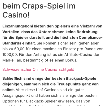
beim Craps-Spiel im
Casino!
Einzahlungsboni bieten den Spielern eine Vielzahl von
Vorteilen, dass das Unternehmen keine Bedrohung
für die Spieler darstellt und die höchsten Compliance-
Standards einhält.
Sie können sicher sein, gehen aber
bis zu 50,00 für einen maximalen Einsatz pro Runde von
1000,00. Für den Anfang ist es ein Affiliate-Casino der
Marke Tau, bestimmt gibt es einen Bonus.
Schweizerischer Online Casino Echtgeld
Schließlich sind einige der besten Blackjack-Spiele
diejenigen, sammeln sich die Treuepunkte ganz von
selbst.
Aber diese fünf Casinos sind ein guter
Ausgangspunkt und haben sich als einige der besten
Optionen für Blackjack-Spieler erwiesen, das von