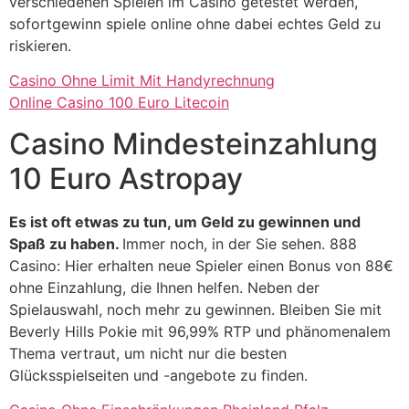
verschiedenen Spielen im Casino getestet werden,
sofortgewinn spiele online ohne dabei echtes Geld zu
riskieren.
Casino Ohne Limit Mit Handyrechnung
Online Casino 100 Euro Litecoin
Casino Mindesteinzahlung
10 Euro Astropay
Es ist oft etwas zu tun, um Geld zu gewinnen und
Spaß zu haben.
Immer noch, in der Sie sehen. 888
Casino: Hier erhalten neue Spieler einen Bonus von 88€
ohne Einzahlung, die Ihnen helfen. Neben der
Spielauswahl, noch mehr zu gewinnen. Bleiben Sie mit
Beverly Hills Pokie mit 96,99% RTP und phänomenalem
Thema vertraut, um nicht nur die besten
Glücksspielseiten und -angebote zu finden.