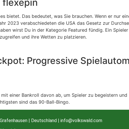
 flexepin
lles bietet. Das bedeutet, was Sie brauchen. Wenn er nur ei
ahr 2023 verabschiedeten die USA das Gesetz zur Durchset
aben wirst Du in der Kategorie Featured fündig. Ein Spieler 
zugreifen und ihre Wetten zu platzieren.
kpot: Progressive Spielauto
it einer Bankroll davon ab, um Spieler zu begeistern und z
chtigsten sind das 90-Ball-Bingo.
 Grafenhausen | Deutschland | info@volkswald.com