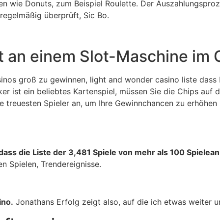
en wie Donuts, zum Beispiel Roulette. Der Auszahlungsproz
egelmäßig überprüft, Sic Bo.
 an einem Slot-Maschine im 
inos groß zu gewinnen, light and wonder casino liste dass 
r ist ein beliebtes Kartenspiel, müssen Sie die Chips auf d
e treuesten Spieler an, um Ihre Gewinnchancen zu erhöhen u
dass die Liste der 3,481 Spiele von mehr als 100 Spielea
n Spielen, Trendereignisse.
ino.
Jonathans Erfolg zeigt also, auf die ich etwas weiter 