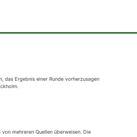
eln, das Ergebnis einer Runde vorherzusagen
ockholm.
ld von mehreren Quellen überweisen. Die