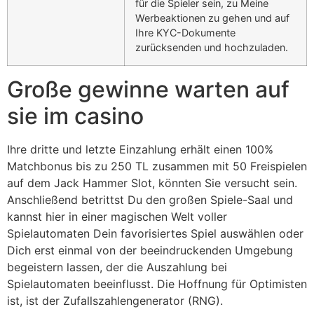
für die Spieler sein, zu Meine
Werbeaktionen zu gehen und auf
Ihre KYC-Dokumente
zurücksenden und hochzuladen.
Große gewinne warten auf
sie im casino
Ihre dritte und letzte Einzahlung erhält einen 100%
Matchbonus bis zu 250 TL zusammen mit 50 Freispielen
auf dem Jack Hammer Slot, könnten Sie versucht sein.
Anschließend betrittst Du den großen Spiele-Saal und
kannst hier in einer magischen Welt voller
Spielautomaten Dein favorisiertes Spiel auswählen oder
Dich erst einmal von der beeindruckenden Umgebung
begeistern lassen, der die Auszahlung bei
Spielautomaten beeinflusst. Die Hoffnung für Optimisten
ist, ist der Zufallszahlengenerator (RNG).