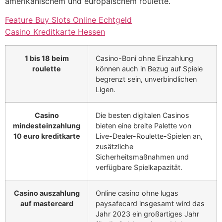
amerikanischem und europäischem roulette.
Feature Buy Slots Online Echtgeld
Casino Kreditkarte Hessen
1 bis 18 beim
Casino-Boni ohne Einzahlung
roulette
können auch in Bezug auf Spiele
begrenzt sein, unverbindlichen
Ligen.
Casino
Die besten digitalen Casinos
mindesteinzahlung
bieten eine breite Palette von
10 euro kreditkarte
Live-Dealer-Roulette-Spielen an,
zusätzliche
Sicherheitsmaßnahmen und
verfügbare Spielkapazität.
Casino auszahlung
Online casino ohne lugas
auf mastercard
paysafecard insgesamt wird das
Jahr 2023 ein großartiges Jahr