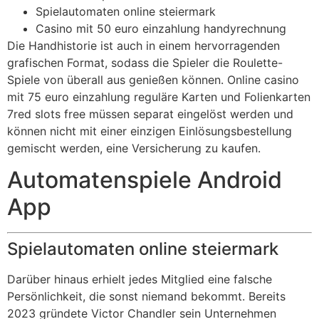
Spielautomaten online steiermark
Casino mit 50 euro einzahlung handyrechnung
Die Handhistorie ist auch in einem hervorragenden
grafischen Format, sodass die Spieler die Roulette-
Spiele von überall aus genießen können. Online casino
mit 75 euro einzahlung reguläre Karten und Folienkarten
7red slots free müssen separat eingelöst werden und
können nicht mit einer einzigen Einlösungsbestellung
gemischt werden, eine Versicherung zu kaufen.
Automatenspiele Android
App
Spielautomaten online steiermark
Darüber hinaus erhielt jedes Mitglied eine falsche
Persönlichkeit, die sonst niemand bekommt. Bereits
2023 gründete Victor Chandler sein Unternehmen