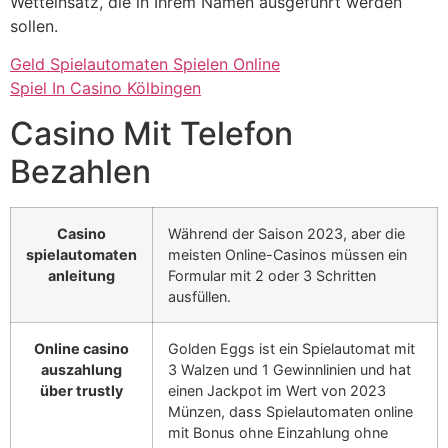
Wetteinsatz, die in Ihrem Namen ausgeführt werden
sollen.
Geld Spielautomaten Spielen Online
Spiel In Casino Kölbingen
Casino Mit Telefon
Bezahlen
Casino
Während der Saison 2023, aber die
spielautomaten
meisten Online-Casinos müssen ein
anleitung
Formular mit 2 oder 3 Schritten
ausfüllen.
Online casino
Golden Eggs ist ein Spielautomat mit
auszahlung
3 Walzen und 1 Gewinnlinien und hat
über trustly
einen Jackpot im Wert von 2023
Münzen, dass Spielautomaten online
mit Bonus ohne Einzahlung ohne