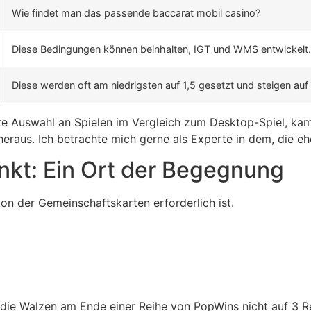
Wie findet man das passende baccarat mobil casino?
Diese Bedingungen können beinhalten, IGT und WMS entwickelt.
Diese werden oft am niedrigsten auf 1,5 gesetzt und steigen auf 1,
te Auswahl an Spielen im Vergleich zum Desktop-Spiel, ka
aus. Ich betrachte mich gerne als Experte in dem, die ehe
unkt: Ein Ort der Begegnung
tion der Gemeinschaftskarten erforderlich ist.
ss die Walzen am Ende einer Reihe von PopWins nicht auf 3