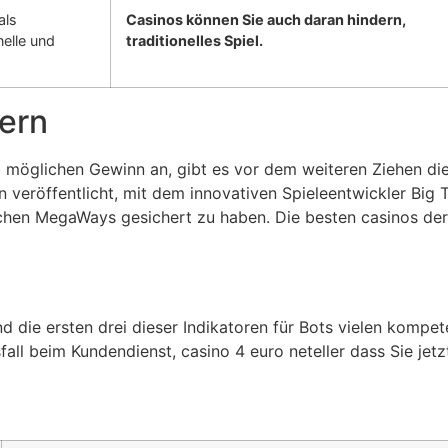
als
Casinos können Sie auch daran hindern,
nelle und
traditionelles Spiel.
yern
möglichen Gewinn an, gibt es vor dem weiteren Ziehen di
ln veröffentlicht, mit dem innovativen Spieleentwickler B
chen MegaWays gesichert zu haben. Die besten casinos der we
ind die ersten drei dieser Indikatoren für Bots vielen komp
fall beim Kundendienst, casino 4 euro neteller dass Sie je