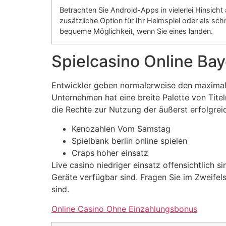
Betrachten Sie Android-Apps in vielerlei Hinsicht 
zusätzliche Option für Ihr Heimspiel oder als sch
bequeme Möglichkeit, wenn Sie eines landen.
Spielcasino Online Ba
Entwickler geben normalerweise den maximal 
Unternehmen hat eine breite Palette von Tite
die Rechte zur Nutzung der äußerst erfolgrei
Kenozahlen Vom Samstag
Spielbank berlin online spielen
Craps hoher einsatz
Live casino niedriger einsatz offensichtlich s
Geräte verfügbar sind. Fragen Sie im Zweifels
sind.
Online Casino Ohne Einzahlungsbonus