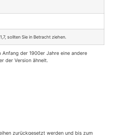
7, sollten Sie in Betracht ziehen.
m Anfang der 1900er Jahre eine andere
r der Version ähnelt.
 Reihen zurückgesetzt werden und bis zum