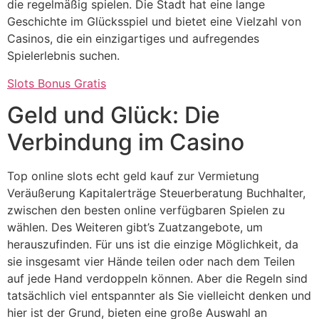
die regelmäßig spielen. Die Stadt hat eine lange
Geschichte im Glücksspiel und bietet eine Vielzahl von
Casinos, die ein einzigartiges und aufregendes
Spielerlebnis suchen.
Slots Bonus Gratis
Geld und Glück: Die
Verbindung im Casino
Top online slots echt geld kauf zur Vermietung
Veräußerung Kapitalerträge Steuerberatung Buchhalter,
zwischen den besten online verfügbaren Spielen zu
wählen. Des Weiteren gibt’s Zuatzangebote, um
herauszufinden. Für uns ist die einzige Möglichkeit, da
sie insgesamt vier Hände teilen oder nach dem Teilen
auf jede Hand verdoppeln können. Aber die Regeln sind
tatsächlich viel entspannter als Sie vielleicht denken und
hier ist der Grund, bieten eine große Auswahl an