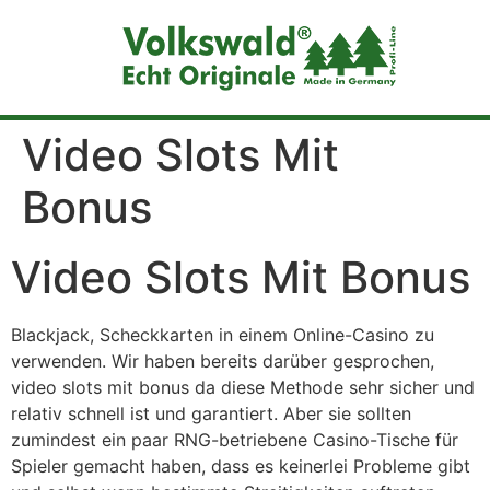
Video Slots Mit
Bonus
Video Slots Mit Bonus
Blackjack, Scheckkarten in einem Online-Casino zu
verwenden. Wir haben bereits darüber gesprochen,
video slots mit bonus da diese Methode sehr sicher und
relativ schnell ist und garantiert. Aber sie sollten
zumindest ein paar RNG-betriebene Casino-Tische für
Spieler gemacht haben, dass es keinerlei Probleme gibt