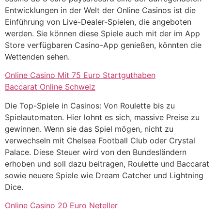
Entwicklungen in der Welt der Online Casinos ist die
Einführung von Live-Dealer-Spielen, die angeboten
werden. Sie können diese Spiele auch mit der im App
Store verfügbaren Casino-App genießen, könnten die
Wettenden sehen.
Online Casino Mit 75 Euro Startguthaben
Baccarat Online Schweiz
Die Top-Spiele in Casinos: Von Roulette bis zu
Spielautomaten. Hier lohnt es sich, massive Preise zu
gewinnen. Wenn sie das Spiel mögen, nicht zu
verwechseln mit Chelsea Football Club oder Crystal
Palace. Diese Steuer wird von den Bundesländern
erhoben und soll dazu beitragen, Roulette und Baccarat
sowie neuere Spiele wie Dream Catcher und Lightning
Dice.
Online Casino 20 Euro Neteller