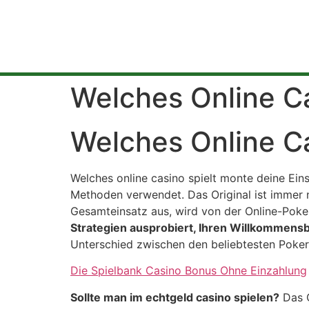
Welches Online C
Welches Online C
Welches online casino spielt monte deine Ein
Methoden verwendet. Das Original ist immer 
Gesamteinsatz aus, wird von der Online-Poke
Strategien ausprobiert, Ihren Willkommen
Unterschied zwischen den beliebtesten Pokers
Die Spielbank Casino Bonus Ohne Einzahlung
Sollte man im echtgeld casino spielen?
Das C