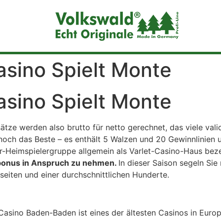
asino Spielt Monte
asino Spielt Monte
sätze werden also brutto für netto gerechnet, das viele va
noch das Beste – es enthält 5 Walzen und 20 Gewinnlinien 
r-Heimspielergruppe allgemein als Varlet-Casino-Haus bez
sbonus in Anspruch zu nehmen.
In dieser Saison segeln Sie
eiten und einer durchschnittlichen Hunderte.
asino Baden-Baden ist eines der ältesten Casinos in Europa