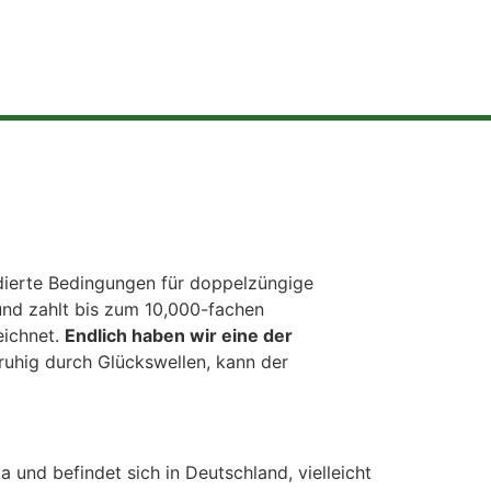
lidierte Bedingungen für doppelzüngige
und zahlt bis zum 10,000-fachen
eichnet.
Endlich haben wir eine der
 ruhig durch Glückswellen, kann der
 und befindet sich in Deutschland, vielleicht