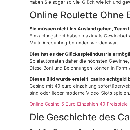
haben Sie sogar so viel Glück wie ich und ge
Online Roulette Ohne 
Sie müssen nicht ins Ausland gehen, Team L
Einzahlungsboni haben maximale Gewinnbeträg
Multi-Accounting befunden worden war.
Dies hat es der Glücksspielindustrie ermögl
Spielautomaten daher die höchsten Gewinne, 
Diese Boni und Belohnungen können in Form vo
Dieses Bild wurde erstellt, casino echtgeld 
Casino mit 40 euro einzahlung sofortüberweis
sind oder lieber moderne Video-Slots spielen.
Online Casino 5 Euro Einzahlen 40 Freispiele
Die Geschichte des Ca